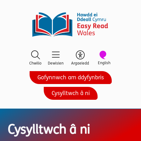
English
Chwilio
Dewislen
Argaeledd
Gofynnwch am ddyfynbris
Cysylltwch â ni
Cysylltwch â ni