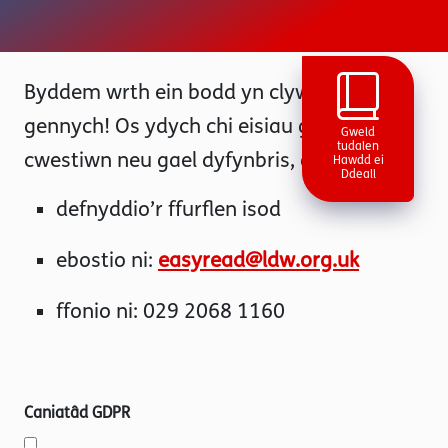
Byddem wrth ein bodd yn clywed
gennych! Os ydych chi eisiau gofyn
Gweld
tudalen
cwestiwn neu gael dyfynbris, gallwch:
Hawdd ei
Ddeall
defnyddio’r ffurflen isod
ebostio ni:
easyread@ldw.org.uk
ffonio ni: 029 2068 1160
Caniatâd GDPR