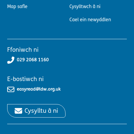
Map safle
Cysylltwch â ni
Cael ein newyddlen
Ffoniwch ni
029 2068 1160
E-bostiwch ni
easyread@ldw.org.uk
Cysylltu â ni