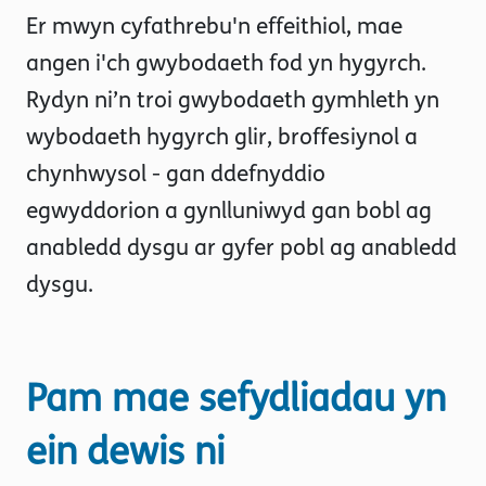
Er mwyn cyfathrebu'n effeithiol, mae
angen i'ch gwybodaeth fod yn hygyrch.
Rydyn ni’n troi gwybodaeth gymhleth yn
wybodaeth hygyrch glir, broffesiynol a
chynhwysol - gan ddefnyddio
egwyddorion a gynlluniwyd gan bobl ag
anabledd dysgu ar gyfer pobl ag anabledd
dysgu.
Pam mae sefydliadau yn
ein dewis ni