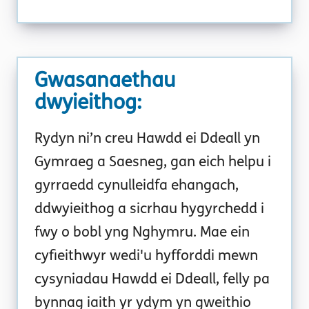
Gwasanaethau
dwyieithog
:
Rydyn ni’n creu Hawdd ei Ddeall yn
Gymraeg a Saesneg, gan eich helpu i
gyrraedd cynulleidfa ehangach,
ddwyieithog a sicrhau hygyrchedd i
fwy o bobl yng Nghymru. Mae ein
cyfieithwyr wedi'u hyfforddi mewn
cysyniadau Hawdd ei Ddeall, felly pa
bynnag iaith yr ydym yn gweithio