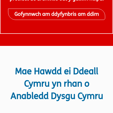
Gofynnwch am ddyfynbris am ddim
Mae Hawdd ei Ddeall
Cymru yn rhan o
Anabledd Dysgu Cymru