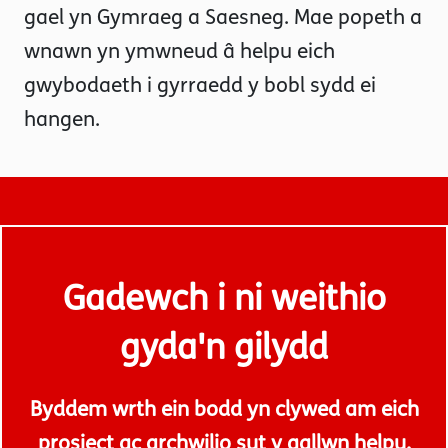
gael yn Gymraeg a Saesneg. Mae popeth a
wnawn yn ymwneud â helpu eich
gwybodaeth i gyrraedd y bobl sydd ei
hangen.
Gadewch i ni weithio
gyda'n gilydd
Byddem wrth ein bodd yn clywed am eich
prosiect ac archwilio sut y gallwn helpu.