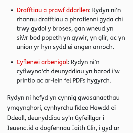
Drafftiau a prawf ddarllen
: Rydyn ni’n
rhannu drafftiau a phroflenni gyda chi
trwy gydol y broses, gan wneud yn
siŵr bod popeth yn gywir, yn glir, ac yn
union yr hyn sydd ei angen arnoch.
Cyflenwi arbenigol
: Rydyn ni’n
cyflwyno'ch deunyddiau yn barod i'w
printio ac ar-lein fel PDFs hygyrch.
Rydyn ni hefyd yn cynnig gwasanaethau
ymgynghori, cynhyrchu fideo Hawdd ei
Ddeall, deunyddiau sy'n Gyfeillgar i
Ieuenctid a dogfennau Iaith Glir, i gyd ar