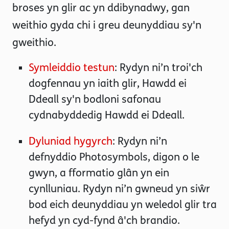
broses yn glir ac yn ddibynadwy, gan
weithio gyda chi i greu deunyddiau sy'n
gweithio.
Symleiddio testun
: Rydyn ni’n troi'ch
dogfennau yn iaith glir, Hawdd ei
Ddeall sy'n bodloni safonau
cydnabyddedig Hawdd ei Ddeall.
Dyluniad hygyrch
: Rydyn ni’n
defnyddio Photosymbols, digon o le
gwyn, a fformatio glân yn ein
cynlluniau. Rydyn ni’n gwneud yn siŵr
bod eich deunyddiau yn weledol glir tra
hefyd yn cyd-fynd â'ch brandio.