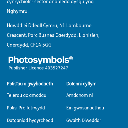
cynrychioli'r sector anabledd dysgu yng
Nghymru.
Hawdd ei Ddeall Cymru, 41 Lambourne
Crescent, Parc Busnes Caerdydd, Llanisien,
Caerdydd, CF14 5GG
Polisïau a gwybodaeth
Dolenni cyflym
Telerau ac amodau
Amdanom ni
Polisi Preifatrwydd
Ein gwasanaethau
Datganiad hygyrchedd
Gwaith Diweddar