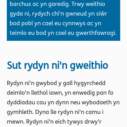
barchus ac yn garedig. Trwy weithio
gyda ni, rydych chi'n gwneud yn siŵr
bod pobl yn cael eu cynnwys ac yn
teimlo eu bod yn cael eu gwerthfawrogi.
Sut rydyn ni'n gweithio
Rydyn ni’n gwybod y gall hygyrchedd
deimlo'n llethol iawn, yn enwedig pan fo
dyddiadau cau yn dynn neu wybodaeth yn
gymhleth. Dyna lle rydyn ni'n camu i
mewn. Rydyn ni’n eich tywys drwy'r