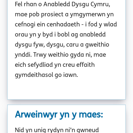
Fel rhan o Anabledd Dysgu Cymru,
mae pob prosiect a ymgymerwn yn
cefnogi ein cenhadaeth - i fod y wlad
orau yn y byd i bobl ag anabledd
dysgu fyw, dysgu, caru a gweithio
ynddi. Trwy weithio gyda ni, mae
eich sefydliad yn creu effaith
gymdeithasol go iawn.
Arweinwyr yn y maes
:
Nid yn unig rydyn ni’n gwneud