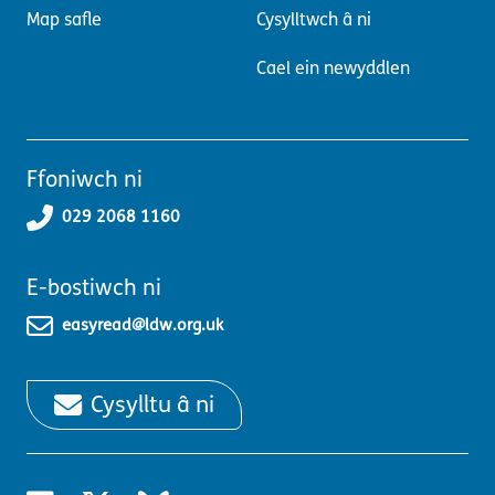
Map safle
Cysylltwch â ni
Cael ein newyddlen
Ffoniwch ni
029 2068 1160
E-bostiwch ni
easyread@ldw.org.uk
Cysylltu â ni