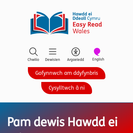
English
Chwilio
Dewislen
Argaeledd
Gofynnwch am ddyfynbris
Cysylltwch â ni
Pam dewis Hawdd ei