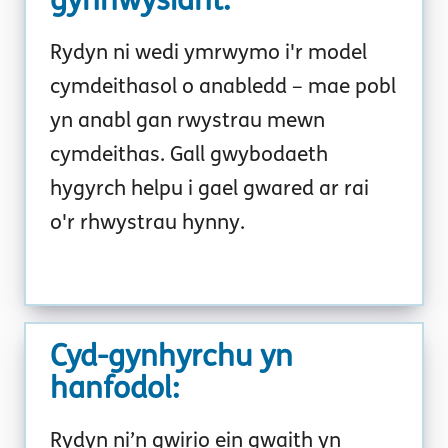
gynhwysiant
:
Rydyn ni wedi ymrwymo i'r model
cymdeithasol o anabledd – mae pobl
yn anabl gan rwystrau mewn
cymdeithas. Gall gwybodaeth
hygyrch helpu i gael gwared ar rai
o'r rhwystrau hynny.
Cyd-gynhyrchu yn
hanfodol
:
Rydyn ni’n gwirio ein gwaith yn