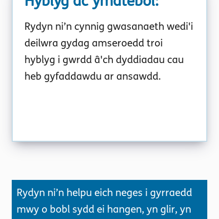
Hyblyg ac ymatebol
:
Rydyn ni’n cynnig gwasanaeth wedi'i
deilwra gydag amseroedd troi
hyblyg i gwrdd â'ch dyddiadau cau
heb gyfaddawdu ar ansawdd.
Rydyn ni’n helpu eich neges i gyrraedd
mwy o bobl sydd ei hangen, yn glir, yn