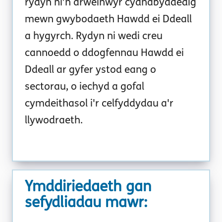
rydyn ni’n arweinwyr cydnabyddedig
mewn gwybodaeth Hawdd ei Ddeall
a hygyrch. Rydyn ni wedi creu
cannoedd o ddogfennau Hawdd ei
Ddeall ar gyfer ystod eang o
sectorau, o iechyd a gofal
cymdeithasol i'r celfyddydau a'r
llywodraeth.
Ymddiriedaeth gan
sefydliadau mawr: