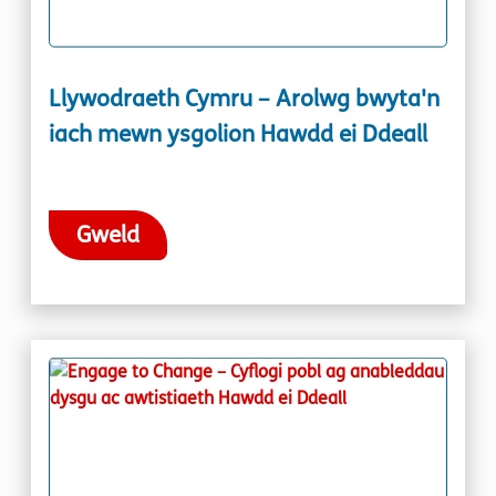
Llywodraeth Cymru – Arolwg bwyta'n
iach mewn ysgolion Hawdd ei Ddeall
Gweld