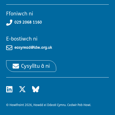
Ffoniwch ni
029 2068 1160
E-bostiwch ni
easyread@ldw.org.uk
Cysylltu â ni
© Hawlfraint 2026, Hawdd ei Ddeall Cymru. Cedwir Pob Hawl.