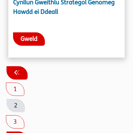
Cynllun Gweithlu Strategol Genomeg
Hawdd ei Ddeall
Gweld
1
2
3