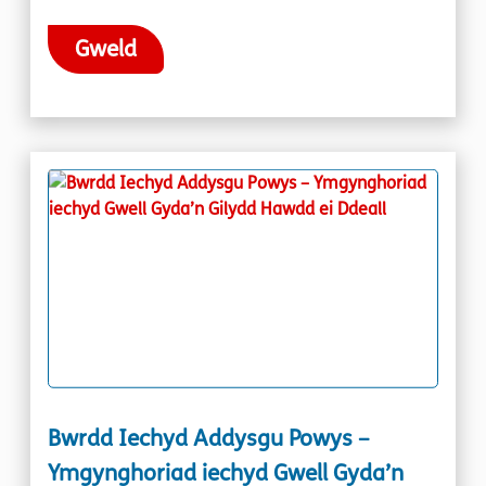
Gweld
Bwrdd Iechyd Addysgu Powys –
Ymgynghoriad iechyd Gwell Gyda’n