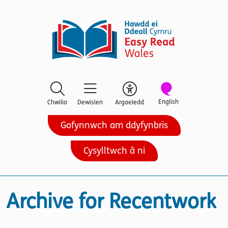
English
Chwilio
Dewislen
Argaeledd
Gofynnwch am ddyfynbris
Cysylltwch â ni
Archive for Recentwork