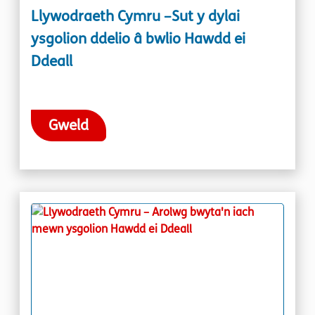
Llywodraeth Cymru –Sut y dylai
ysgolion ddelio â bwlio Hawdd ei
Ddeall
Gweld