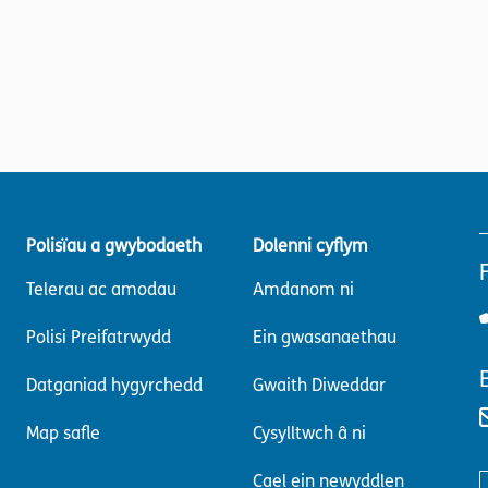
Polisïau a gwybodaeth
Dolenni cyflym
Telerau ac amodau
Amdanom ni
Polisi Preifatrwydd
Ein gwasanaethau
Datganiad hygyrchedd
Gwaith Diweddar
Map safle
Cysylltwch â ni
Cael ein newyddlen