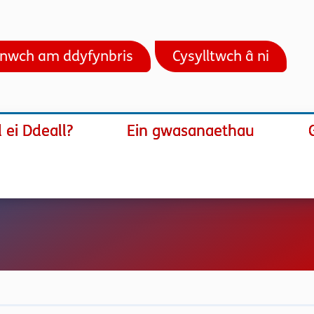
nwch am ddyfynbris
Cysylltwch â ni
ei Ddeall?
Ein gwasanaethau