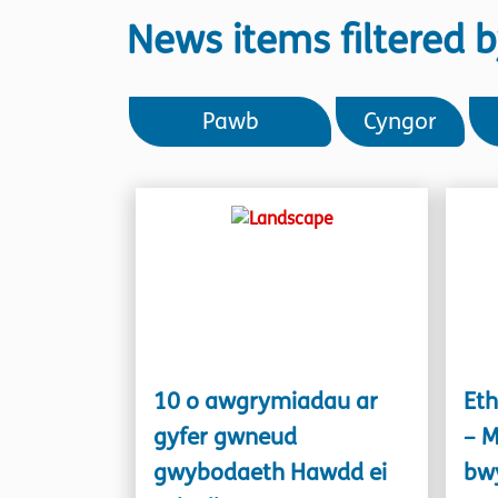
News items filtered b
Pawb
Cyngor
10 o awgrymiadau ar
Eth
gyfer gwneud
– M
gwybodaeth Hawdd ei
bwy