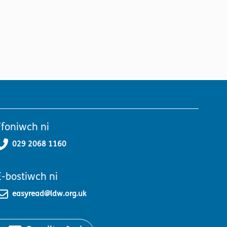
Ffoniwch ni
029 2068 1160
E-bostiwch ni
easyread@ldw.org.uk