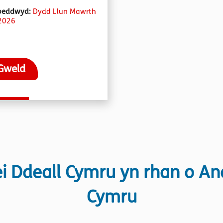
oeddwyd:
Dydd Llun Mawrth
2026
Gweld
 Ddeall Cymru yn rhan o A
Cymru