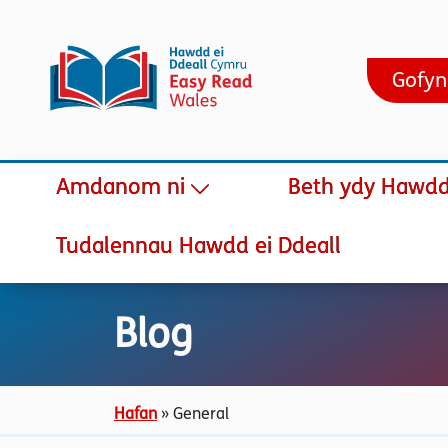
Gofyn
Amdanom ni
Beth ydy Hawdd 
Tudalennau Hawdd ei Ddeall
Blog
Hafan
»
General