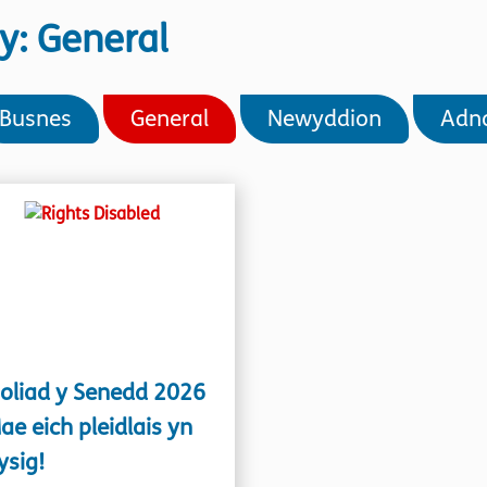
y: General
Busnes
General
Newyddion
Adn
oliad y Senedd 2026
ae eich pleidlais yn
sig!